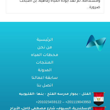
ومستدامة، لم تعد جودة المياه رفاهية، بل أصبحت
ضرورة...
الرئيسية
من نحن
محطات المياه
المنتجات
المدونة
سابقة اعمالنا
اتصل بنا
الفلل - بجوار مدرسه الفتح - بنها -القليوبيه
201119043950+ – 201023459122+
الإسكندرية، السيوف، شارع مصطفى كامل، الأبراج