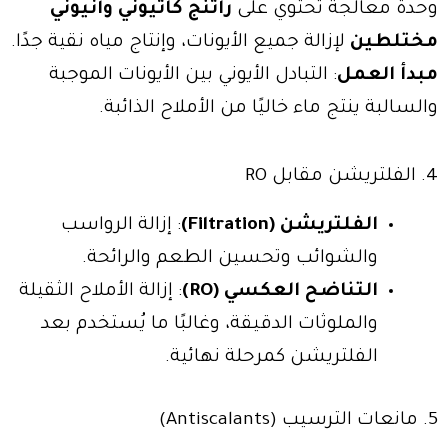
وحدة معالجة تحتوي على
راتنج كاتيوني وأنيوني
مختلطين
لإزالة جميع الأيونات، وإنتاج مياه نقية جدًا.
مبدأ العمل
: التبادل الأيوني بين الأيونات الموجبة
والسالبة ينتج ماء خاليًا من الأملاح الذائبة.
4. الفلتريشن مقابل RO
الفلتريشن (Filtration)
: إزالة الرواسب
والشوائب وتحسين الطعم والرائحة.
التناضح العكسي (RO)
: إزالة الأملاح الثقيلة
والملوثات الدقيقة، وغالبًا ما يُستخدم بعد
الفلتريشن كمرحلة نهائية.
5. مانعات الترسيب (Antiscalants)