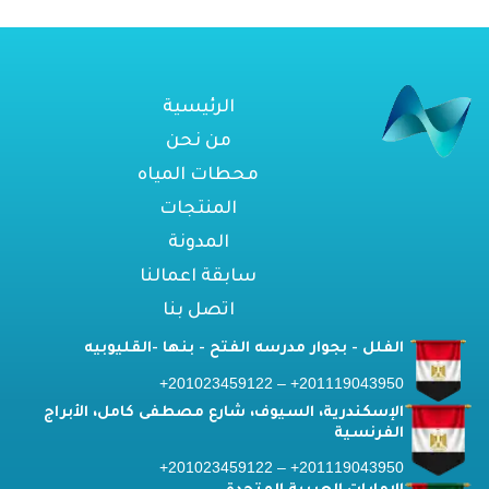
الرئيسية
من نحن
محطات المياه
المنتجات
المدونة
سابقة اعمالنا
اتصل بنا
الفلل - بجوار مدرسه الفتح - بنها -القليوبيه
201119043950+ – 201023459122+
الإسكندرية، السيوف، شارع مصطفى كامل، الأبراج
الفرنسية
201119043950+ – 201023459122+