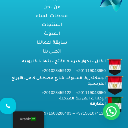
من نحن
محطات المياه
المنتجات
المدونة
سابقة اعمالنا
اتصل بنا
الفلل - بجوار مدرسه الفتح - بنها -القليوبيه
201119043950+ – 201023459122+
الإسكندرية، السيوف، شارع مصطفى كامل، الأبراج
الفرنسية
201119043950+ – 201023459122+
الإمارات العربية المتحدة
الشارقة
971561074122+ – 971503286483+
Arabic