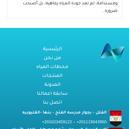
ومستدامة، لم تعد جودة المياه رفاهية، بل أصبحت
ضرورة...
الرئيسية
من نحن
محطات المياه
المنتجات
المدونة
سابقة اعمالنا
اتصل بنا
الفلل - بجوار مدرسه الفتح - بنها -القليوبيه
201119043950+ – 201023459122+