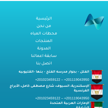
الرئيسية
من نحن
محطات المياه
المنتجات
المدونة
سابقة اعمالنا
اتصل بنا
الفلل - بجوار مدرسه الفتح - بنها -القليوبيه
201119043950+ – 201023459122+
الإسكندرية، السيوف، شارع مصطفى كامل، الأبراج
الفرنسية
201119043950+ – 201023459122+
الإمارات العربية المتحدة
الشارقة