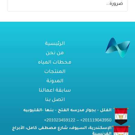
ضرورة...
الرئيسية
من نحن
محطات المياه
المنتجات
المدونة
سابقة اعمالنا
اتصل بنا
الفلل - بجوار مدرسه الفتح - بنها -القليوبيه
201119043950+ – 201023459122+
الإسكندرية، السيوف، شارع مصطفى كامل، الأبراج
الفرنسية