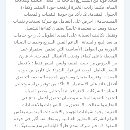
سجلًا قويًا من المشاريع الناجحة في مجال التحلية ومعالجة
المياه، فكلما زادت الخبرة ارتفعت جودة التنفيذ وكفاءة
الحلول المقدمة. 2. تأكد من جودة التقنيات والمعدات
المستخدمة : احرص على التعامل مع شركة تستخدم تقنيات
حديثة ومعدات معتمدة عالميًا لضمان كفاءة التشغيل
وتقليل تكاليف الصيانة على المدى الطويل. 3. راجع خدمات
ما بعد البيع والصيانة : الدعم الفني السريع وخدمات الصيانة
الدورية من العوامل الأساسية التي تضمن استمرار عمل
المحطة بأعلى كفاءة وتجنب الأعطال المفاجئة. 4. قارن
بين العروض من حيث القيمة وليس السعر فقط : لا تجعل
السعر العامل الوحيد في قرار الشراء، بل قارن بين جودة
المعدات وفترة الضمان ومستوى الخدمة المقدمة لتحقيق
أفضل عائد على الاستثمار. 5. تأكد من توفير دراسة وتحليل
للمياه : الشركات الاحترافية تبدأ بتحليل مصدر المياه
لتحديد التقنية المناسبة وضمان تحقيق أفضل نتائج في
التحلية والمعالجة. 6. تحقق من الشهادات والاعتمادات
الفنية : وجود شهادات الجودة والاعتمادات الهندسية يعكس
التزام الشركة بالمعايير العالمية ويمنحك ثقة أكبر في جودة
التنفيذ. 7. اختر شركة تقدم حلولًا قابلة للتوسع مستقبلًا : إذا