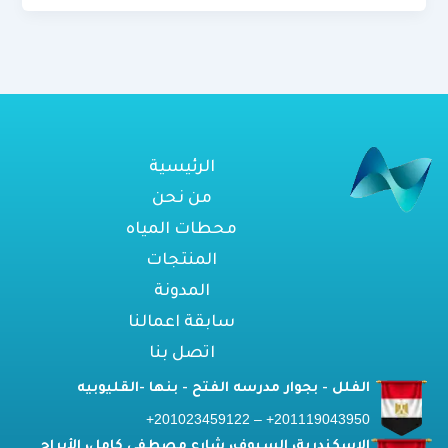
الرئيسية
من نحن
محطات المياه
المنتجات
المدونة
سابقة اعمالنا
اتصل بنا
الفلل - بجوار مدرسه الفتح - بنها -القليوبيه
201119043950+ – 201023459122+
الإسكندرية، السيوف، شارع مصطفى كامل، الأبراج