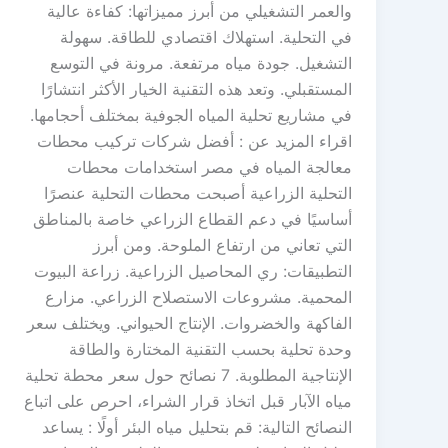
والعمر التشغيلي من أبرز مميزاتها: كفاءة عالية
في التحلية. استهلاك اقتصادي للطاقة. سهولة
التشغيل. جودة مياه مرتفعة. مرونة في التوسع
المستقبلي. وتعد هذه التقنية الخيار الأكثر انتشارًا
في مشاريع تحلية المياه الجوفية بمختلف أحجامها.
اقراء المزيد عن : أفضل شركات تركيب محطات
معالجة المياه في مصر استخدامات محطات
التحلية الزراعية أصبحت محطات التحلية عنصرًا
أساسيًا في دعم القطاع الزراعي خاصة بالمناطق
التي تعاني من ارتفاع الملوحة. ومن أبرز
التطبيقات: ري المحاصيل الزراعية. زراعة البيوت
المحمية. مشروعات الاستصلاح الزراعي. مزارع
الفاكهة والخضروات. الإنتاج الحيواني. ويختلف سعر
وحدة تحلية بحسب التقنية المختارة والطاقة
الإنتاجية المطلوبة. 7 نصائح حول سعر محطة تحلية
مياه الآبار قبل اتخاذ قرار الشراء، احرص على اتباع
النصائح التالية: قم بتحليل مياه البئر أولًا : يساعد