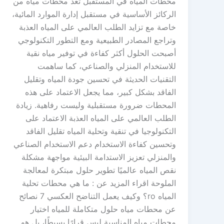
محطات المياه في المستقبل تُعد محطات مياه من
الركائز الأساسية في مستقبل إدارة الموارد المائية،
خاصة مع تزايد الطلب العالمي على المياه العذبة
وتراجع المصادر الطبيعية ومع التطور التكنولوجي
أصبحت الحلول أكثر كفاءة في توفير مياه نقية
للاستخدام المنزلي والصناعي، كما ساهمت
التقنيات الحديثة في تحسين جودة المياه وتقليل
الفاقد بشكل كبير، مما يجعل الاعتماد على هذه
المحطات ضرورة مستقبلية وليست رفاهية. زيادة
الطلب العالمي على المياه العذبة الاعتماد على
التكنولوجيا في تنقية وتحلية المياه تقليل الفاقد
وتحسين كفاءة الاستخدام دعم الاستخدام الصناعي
والمنزلي تعزيز الاستدامة البيئية مواجهة مشكلة
نقص المياه عالميًا تطوير حلول مبتكرة لمعالجة
الملوحة اقراء المزيد عن : ما هي محطات تحلية
المياه ro؟ وكيف يعمل التناضح العكسي 7 نصائح
عن محطات مياه حلول متكاملة للمياه اختيار
محطات مياه المناسبة ليس قرارًا بسيطًا، بل هو