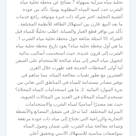
تحلية مياه منزلية بسهولة 7 نصائح عن محطة تحلية مياه
الشرب حدد كمية المياه المطلوبة يوميًا. تأكد من جودة
أغشية التحلية. اختر شركة ذات خبرة موثوقة. راجع خدمات
ما بعد البيع. قارن بين استهلاك الطاقة للأنظمة المختلفة.
تأكد من توافر قطع الغيار والصيانة. اطلب تحليلًا للمياه قبل
الشراء. 10 اسئلة شائعة حول محطة تحلية مياه الشرب 1.
ما هي أول محطة تحلية مياه؟ يعود تاريخ محطة تحلية مياه
الشرب إلى قرون عديدة، حيث استخدمت أساليب بدائية
لتحويل مياه البحر إلى مياه صالحة للاستخدام على السفن
أما أولى المحطات الحديثة فقد ظهرت خلال القرن
العشرين مع تطور تقنيات معالجة المياه، مما ساهم في
توفير مصادر مستدامة للمياه في المناطق التي تعاني من
ندرة الموارد المائية. 2. ما هي استخدامات المياه المحلاة؟
تستخدم المياه المحلاة في العديد من المجالات الحيوية،
حيث تعد مصدرًا أساسيًا لمياه الشرب والاستخدامات
المنزلية المختلفة. كما تدخل في تشغيل المصانع والأنشطة
التجارية والزراعية التي تحتاج إلى مياه ذات جودة مرتفعة
وتساعد معالجة مياه الشرب على ضمان وصول المياه
بمواصفات مناسبة للاستهلاك الآدمي وتحقيق أعلى