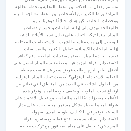
مستمر وفعال ما العلاقة بين محطة التحلية ومحطة معالجة
المياه؟ يربط الكثير من الأشخاص بين محطة معالجة المياه
ومحطات التحلية، لكن هناك اختلافًا جوهريًا بينهما
فالمعالجة تهدف إلى إزالة الملوثات وتحسين خصائص
المياه، بينما تركز التحلية على تقليل نسبة الأملاح الذائبة
للوصول إلى مياه مناسبة للشرب والاستخدامات المختلفة.
إزالة الملوثات الكيميائية. تقليل البكتيريا والفيروسات.
تحسين جودة المياه. خفض مستويات الملوحة. رفع كفاءة
الاستخدام. اقراء المزيد عن :محطة تنقية المياه احصل على
أفضل نظام اليوم واطلب عرض سعر هل تناسب محطة
التحلية الاستخدام المنزلي؟ أصبحت تحلية المياه المنزلية
من الحلول الشائعة في العديد من المناطق التي تعاني من
ارتفاع نسب الملوحة أو ضعف جودة المياه. وتوفر هذه
الأنظمة مصدرًا دائمًا للمياه النظيفة مع تقليل الاعتماد على
شراء المياه المعبأة بشكل مستمر. مياه صحية على مدار
الساعة. توفير في التكاليف طويلة المدى. سهولة
الاستخدام. صيانة بسيطة. نتائج فعالة ومستقرة. اقراء
المزيد عن : احصل على مياه نقية فورا مع تركيب محطة