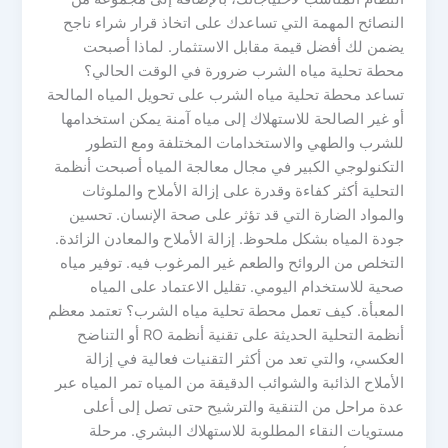
النصائح المهمة التي تساعدك على اتخاذ قرار شراء ناجح
يضمن لك أفضل قيمة مقابل الاستثمار. لماذا أصبحت
محطة تحلية مياه الشرب ضرورة في الوقت الحالي؟
تساعد محطة تحلية مياه الشرب على تحويل المياه المالحة
أو غير الصالحة للاستهلاك إلى مياه آمنة يمكن استخدامها
للشرب والطهي والاستخدامات المختلفة ومع التطور
التكنولوجي الكبير في مجال معالجة المياه أصبحت أنظمة
التحلية أكثر كفاءة وقدرة على إزالة الأملاح والملوثات
والمواد الضارة التي قد تؤثر على صحة الإنسان. تحسين
جودة المياه بشكل ملحوظ. إزالة الأملاح والمعادن الزائدة.
التخلص من الروائح والطعم غير المرغوب فيه. توفير مياه
صحية للاستخدام اليومي. تقليل الاعتماد على المياه
المعبأة. كيف تعمل محطة تحلية مياه الشرب؟ تعتمد معظم
أنظمة التحلية الحديثة على تقنية أنظمة RO أو التناضح
العكسي، والتي تعد من أكثر التقنيات فعالية في إزالة
الأملاح الذائبة والشوائب الدقيقة من المياه تمر المياه عبر
عدة مراحل من التنقية والترشيح حتى تصل إلى أعلى
مستويات النقاء المطلوبة للاستهلاك البشري. مرحلة