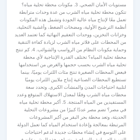
مستويات الأمان الصحي. 3. مكونات محطة تحلية مياه؟
تتكون محطة تحلية مياه الشرب من عدة وحدات مترابطة
تعمل معًا لإنتاج مياه عالية الجودة وتشمل هذه المكونات
أنظمة الترشيح الأولية، ومضخات الضغط، وأغشية التحلية،
وخزانات التخزين، ووحدات التعقيم النهائية كما تعتمد العديد
من المحطات على فلاتر مياه الشرب لزيادة كفاءة التنقية
وحماية مكونات النظام من الرواسب والشوائب. 4. كم تنتج
محطة تحلية المياه؟ تختلف القدرة الإنتاجية لأي محطة
تحلية مياه الشرب بحسب حجمها والغرض من استخدامها
فبعض المحطات الصغيرة تنتج مئات اللترات يوميًا، بينما
تستطيع المحطات الصناعية إنتاج ملايين اللترات يوميًا
لتلبية احتياجات المدن والمنشآت الكبرى. وتحدد سعة
محطات مياه الشرب وفقًا لمعدل الاستهلاك المتوقع وعدد
المستفيدين من المياه المنتجة. 5. أكبر محطة تحلية مياه
في مصر؟ تضم مصر عددًا كبيرًا من مشروعات التحلية
الحديثة، وتعد محطة بحر البقر من أكبر المشروعات
المرتبطة بمعالجة وإعادة استخدام المياه كما تعمل الدولة
على التوسع في إنشاء محطات جديدة لدعم احتياجات
التنمية العمرانية والسياحية. وتساهم هذه المشروعات في