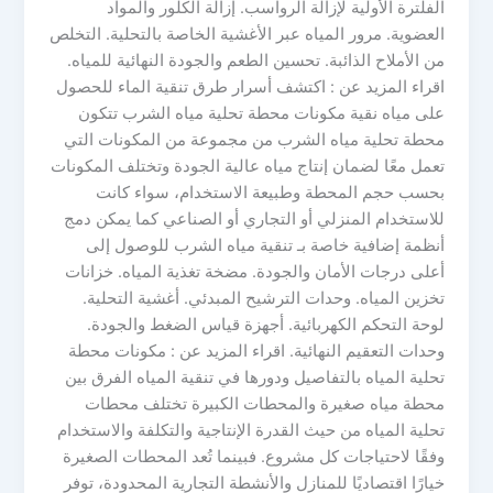
الفلترة الأولية لإزالة الرواسب. إزالة الكلور والمواد
العضوية. مرور المياه عبر الأغشية الخاصة بالتحلية. التخلص
من الأملاح الذائبة. تحسين الطعم والجودة النهائية للمياه.
اقراء المزيد عن : اكتشف أسرار طرق تنقية الماء للحصول
على مياه نقية مكونات محطة تحلية مياه الشرب تتكون
محطة تحلية مياه الشرب من مجموعة من المكونات التي
تعمل معًا لضمان إنتاج مياه عالية الجودة وتختلف المكونات
بحسب حجم المحطة وطبيعة الاستخدام، سواء كانت
للاستخدام المنزلي أو التجاري أو الصناعي كما يمكن دمج
أنظمة إضافية خاصة بـ تنقية مياه الشرب للوصول إلى
أعلى درجات الأمان والجودة. مضخة تغذية المياه. خزانات
تخزين المياه. وحدات الترشيح المبدئي. أغشية التحلية.
لوحة التحكم الكهربائية. أجهزة قياس الضغط والجودة.
وحدات التعقيم النهائية. اقراء المزيد عن : مكونات محطة
تحلية المياه بالتفاصيل ودورها في تنقية المياه الفرق بين
محطة مياه صغيرة والمحطات الكبيرة تختلف محطات
تحلية المياه من حيث القدرة الإنتاجية والتكلفة والاستخدام
وفقًا لاحتياجات كل مشروع. فبينما تُعد المحطات الصغيرة
خيارًا اقتصاديًا للمنازل والأنشطة التجارية المحدودة، توفر